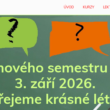
ÚVOD
KURZY
LEK
 nového semestru
3. září 2026.
řejeme krásné lét