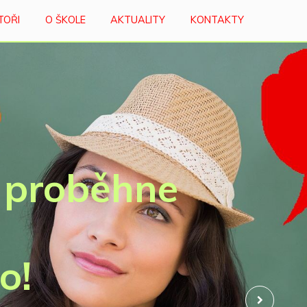
TOŘI
O ŠKOLE
AKTUALITY
KONTAKTY
 proběhne
o!