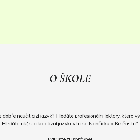
O ŠKOLE
 dobře naučit cizí jazyk? Hledáte profesionální lektory, které v
Hledáte akční a kreativní jazykovku na Ivančicku a Brněnsku?
Pak jste tu správně!