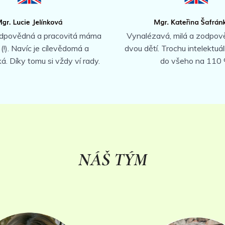
odpovědná a pracovitá máma
Vynalézavá, milá a zodpo
 (!). Navíc je cílevědomá a
dvou dětí. Trochu intelektuál
á. Díky tomu si vždy ví rady.
do všeho na 110 
NÁŠ TÝM