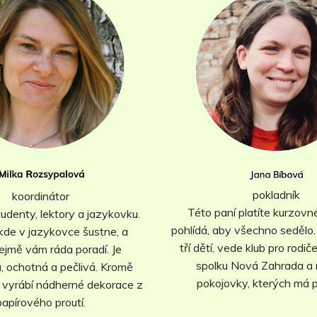
pokladník
koordinátor
Této paní platíte kurzovn
tudenty, lektory a jazykovku.
pohlídá, aby všechno sedělo
 kde v jazykovce šustne, a
tří dětí, vede klub pro rodič
jmě vám ráda poradí. Je
spolku Nová Zahrada a
 ochotná a pečlivá. Kromě
pokojovky, kterých má p
ě vyrábí nádherné dekorace z
papírového proutí.