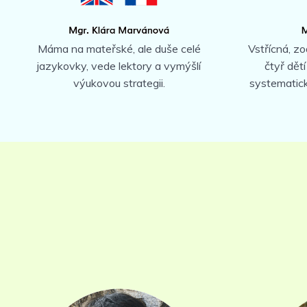
Máma na mateřské, ale duše celé
Vstřícná, z
jazykovky, vede lektory a vymýšlí
čtyř dětí
výukovou strategii.
systematick