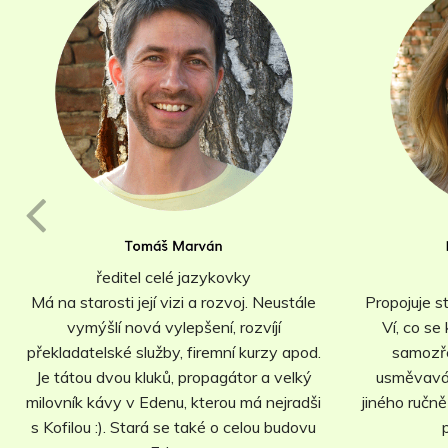
ředitel celé jazykovky
Má na starosti její vizi a rozvoj. Neustále
Propojuje s
vymýšlí nová vylepšení, rozvíjí
Ví, co se
překladatelské služby, firemní kurzy apod.
samozře
Je tátou dvou kluků, propagátor a velký
usměvavá,
milovník kávy v Edenu, kterou má nejradši
jiného ručn
s Kofilou :). Stará se také o celou budovu