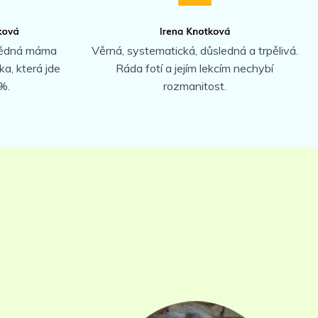
vědná máma
Věrná, systematická, důsledná a trpělivá.
ka, která jde
Ráda fotí a jejím lekcím nechybí
%.
rozmanitost.